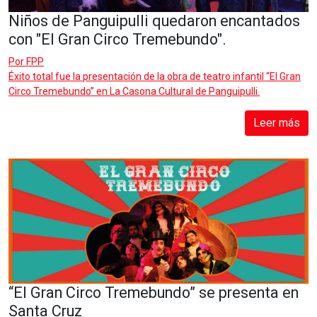
Niños de Panguipulli quedaron encantados
con "El Gran Circo Tremebundo".
Por
FPP
Éxito total fue la presentación de la obra de teatro infantil “El Gran
Circo Tremebundo” en La Casona Cultural de Panguipulli.
Leer más
“El Gran Circo Tremebundo” se presenta en
Santa Cruz