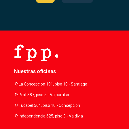
Nuestras oficinas
location_on
La Concepción 191, piso 10 - Santiago
location_on
Prat 887, piso 5 - Valparaíso
location_on
Tucapel 564, piso 10 - Concepción
location_on
Independencia 625, piso 3 - Valdivia