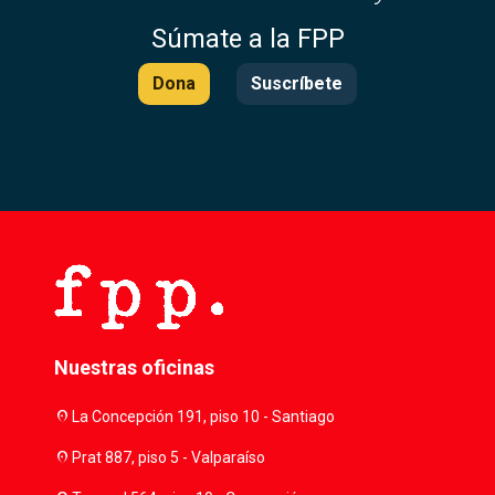
Súmate a la FPP
Dona
Suscríbete
Nuestras oficinas
location_on
La Concepción 191, piso 10 - Santiago
location_on
Prat 887, piso 5 - Valparaíso