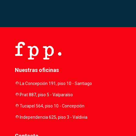
Nuestras oficinas
location_on
La Concepción 191, piso 10 - Santiago
location_on
Prat 887, piso 5 - Valparaíso
location_on
Tucapel 564, piso 10 - Concepción
location_on
Independencia 625, piso 3 - Valdivia
Contacto