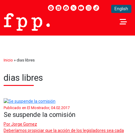
English
Inicio
»
dias libres
dias libres
Publicado en El Mostrador, 04.02.2017
Se suspende la comisión
Por
Jorge Gomez
Deberíamos propiciar que la acción de los legisladores sea cada