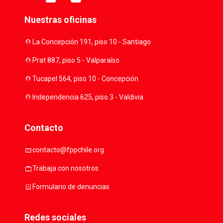
Nuestras oficinas
location_on
La Concepción 191, piso 10 - Santiago
location_on
Prat 887, piso 5 - Valparaíso
location_on
Tucapel 564, piso 10 - Concepción
location_on
Independencia 625, piso 3 - Valdivia
Contacto
mail
contacto@fppchile.org
work
Trabaja con nosotros
assignment
Formulario de denuncias
Redes sociales