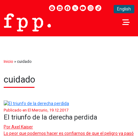
English
Inicio
»
cuidado
cuidado
Publicado en El Mercurio, 19.12.2017
El triunfo de la derecha perdida
Por
Axel Kaiser
Lo peor que podemos hacer es confiarnos de que el peligro ya pasó