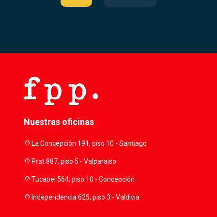
Nuestras oficinas
location_on
La Concepción 191, piso 10 - Santiago
location_on
Prat 887, piso 5 - Valparaíso
location_on
Tucapel 564, piso 10 - Concepción
location_on
Independencia 625, piso 3 - Valdivia