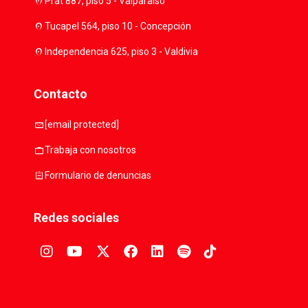
location_on
Prat 887, piso 5 - Valparaíso
location_on
Tucapel 564, piso 10 - Concepción
location_on
Independencia 625, piso 3 - Valdivia
Contacto
mail
[email protected]
work
Trabaja con nosotros
assignment
Formulario de denuncias
Redes sociales