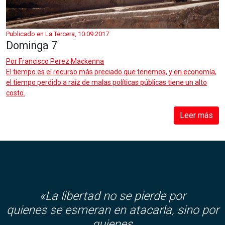
Publicado en La Tercera, 10.09.2017
Dominga 7
Por
Francisco Perez Mackenna
El tiempo es el recurso más preciado que tenemos, y en economía,
el tiempo perdido a raíz de malas políticas públicas tiene un alto
costo.
Leer más
«La libertad no se pierde por
quienes se esmeran en atacarla, sino por
quienes