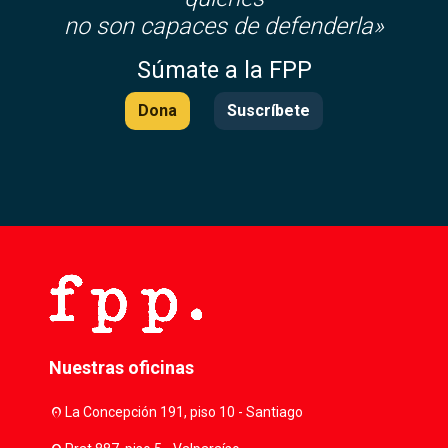
no son capaces de defenderla»
Súmate a la FPP
Dona
Suscríbete
Nuestras oficinas
location_on
La Concepción 191, piso 10 - Santiago