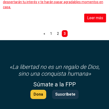
despertarán tu interés y te harán pasar agradables momentos en
casa.
Leer más
«
1
2
3
«
La libertad no es un regalo de Dios,
sino una conquista humana»
Súmate a la FPP
Dona
Suscríbete