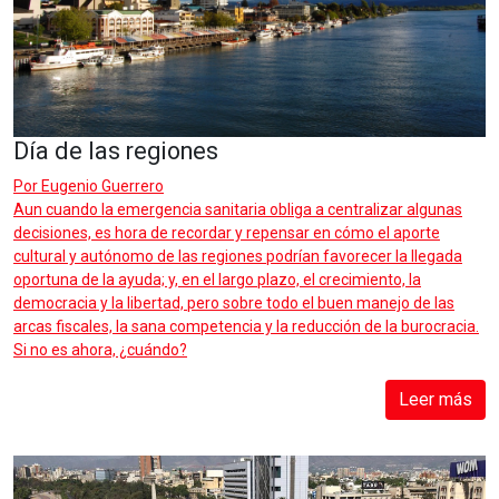
Día de las regiones
Por
Eugenio Guerrero
Aun cuando la emergencia sanitaria obliga a centralizar algunas
decisiones, es hora de recordar y repensar en cómo el aporte
cultural y autónomo de las regiones podrían favorecer la llegada
oportuna de la ayuda; y, en el largo plazo, el crecimiento, la
democracia y la libertad, pero sobre todo el buen manejo de las
arcas fiscales, la sana competencia y la reducción de la burocracia.
Si no es ahora, ¿cuándo?
Leer más