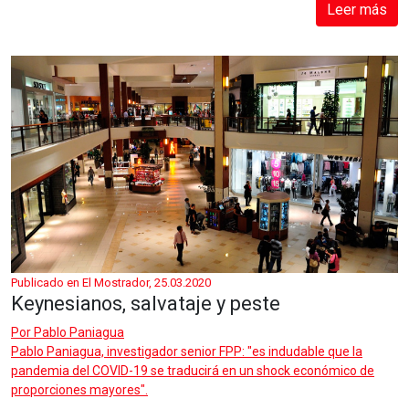
Leer más
Publicado en El Mostrador, 25.03.2020
Keynesianos, salvataje y peste
Por
Pablo Paniagua
Pablo Paniagua, investigador senior FPP: "es indudable que la
pandemia del COVID-19 se traducirá en un shock económico de
proporciones mayores".