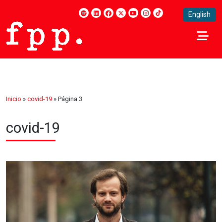
English
Inicio
»
covid-19
»
Página 3
covid-19