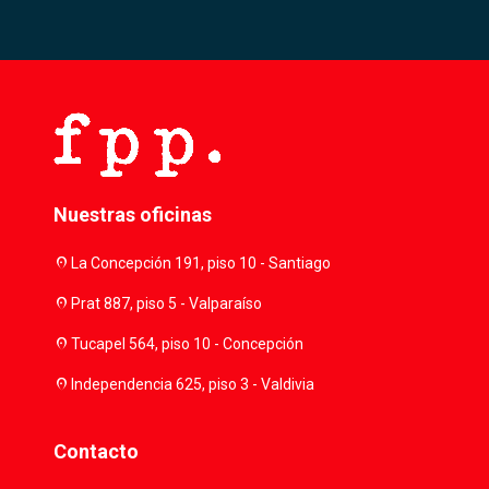
Nuestras oficinas
location_on
La Concepción 191, piso 10 - Santiago
location_on
Prat 887, piso 5 - Valparaíso
location_on
Tucapel 564, piso 10 - Concepción
location_on
Independencia 625, piso 3 - Valdivia
Contacto