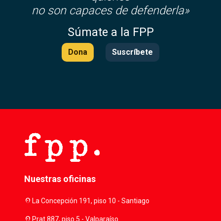
no son capaces de defenderla»
Súmate a la FPP
Dona
Suscríbete
Nuestras oficinas
location_on
La Concepción 191, piso 10 - Santiago
location_on
Prat 887, piso 5 - Valparaíso