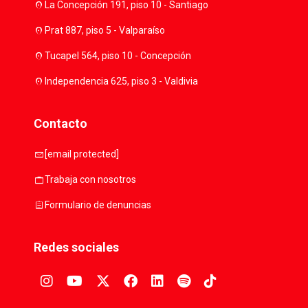
location_on
La Concepción 191, piso 10 - Santiago
location_on
Prat 887, piso 5 - Valparaíso
location_on
Tucapel 564, piso 10 - Concepción
location_on
Independencia 625, piso 3 - Valdivia
Contacto
mail
[email protected]
work
Trabaja con nosotros
assignment
Formulario de denuncias
Redes sociales