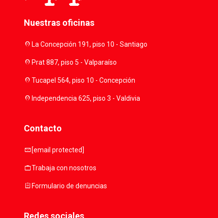
Nuestras oficinas
location_on
La Concepción 191, piso 10 - Santiago
location_on
Prat 887, piso 5 - Valparaíso
location_on
Tucapel 564, piso 10 - Concepción
location_on
Independencia 625, piso 3 - Valdivia
Contacto
mail
[email protected]
work
Trabaja con nosotros
assignment
Formulario de denuncias
Redes sociales