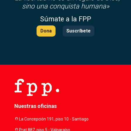
sino una conquista humana»
Súmate a la FPP
Dona
Suscríbete
Nuestras oficinas
location_on
La Concepción 191, piso 10 - Santiago
location_on
Prat 887, piso 5 - Valparaíso