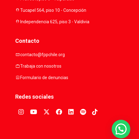
location_on
Tucapel 564, piso 10 - Concepción
location_on
Independencia 625, piso 3 - Valdivia
Contacto
mail
contacto@fppchile.org
work
Trabaja con nosotros
assignment
Formulario de denuncias
Redes sociales