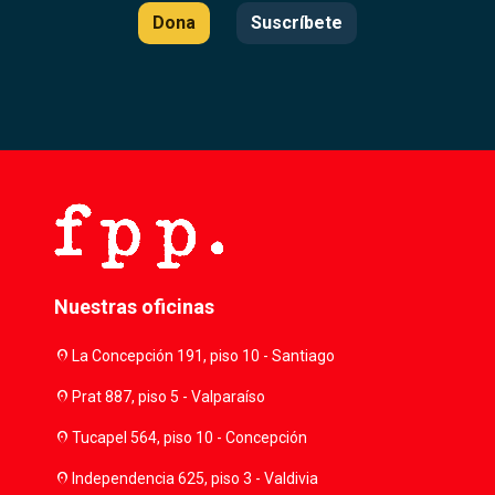
Dona
Suscríbete
Nuestras oficinas
location_on
La Concepción 191, piso 10 - Santiago
location_on
Prat 887, piso 5 - Valparaíso
location_on
Tucapel 564, piso 10 - Concepción
location_on
Independencia 625, piso 3 - Valdivia