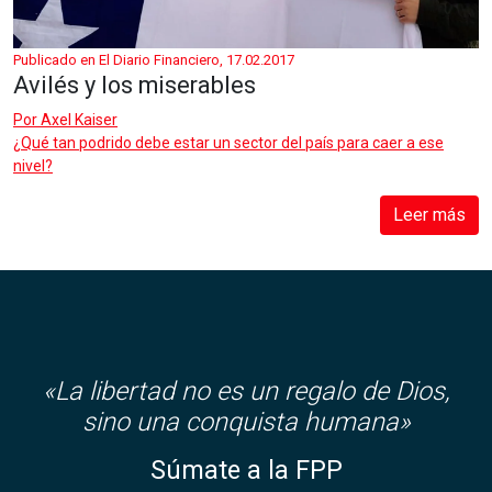
Publicado en El Diario Financiero, 17.02.2017
Avilés y los miserables
Por
Axel Kaiser
¿Qué tan podrido debe estar un sector del país para caer a ese
nivel?
Leer más
«
La libertad no es un regalo de Dios,
sino una conquista humana»
Súmate a la FPP