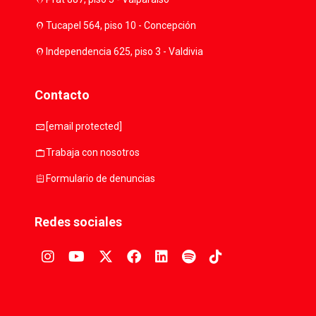
location_on
Tucapel 564, piso 10 - Concepción
location_on
Independencia 625, piso 3 - Valdivia
Contacto
mail
[email protected]
work
Trabaja con nosotros
assignment
Formulario de denuncias
Redes sociales