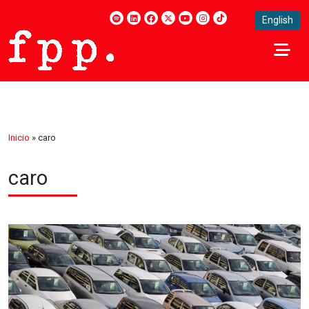
English
Inicio
»
caro
caro