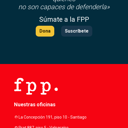
no son capaces de defenderla»
Súmate a la FPP
Dona
Suscríbete
Nuestras oficinas
location_on
La Concepción 191, piso 10 - Santiago
location_on
Prat 887, piso 5 - Valparaíso