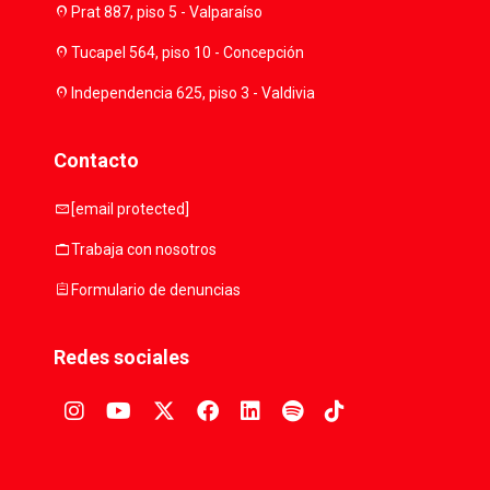
location_on
Prat 887, piso 5 - Valparaíso
location_on
Tucapel 564, piso 10 - Concepción
location_on
Independencia 625, piso 3 - Valdivia
Contacto
mail
[email protected]
work
Trabaja con nosotros
assignment
Formulario de denuncias
Redes sociales