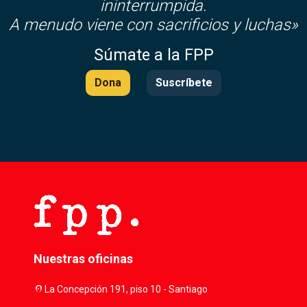
ininterrumpida.
A menudo viene con sacrificios y luchas»
Súmate a la FPP
Dona
Suscríbete
Nuestras oficinas
location_on
La Concepción 191, piso 10 - Santiago