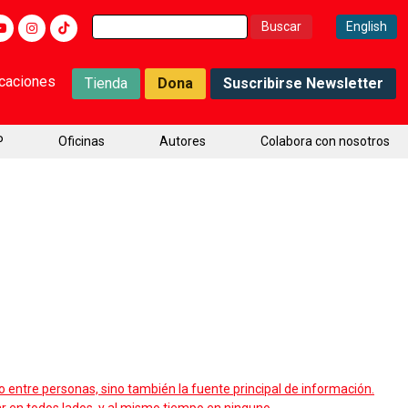
Buscar:
English
icaciones
Tienda
Dona
Suscribirse Newsletter
P
Oficinas
Autores
Colabora con nosotros
o entre personas, sino también la fuente principal de información.