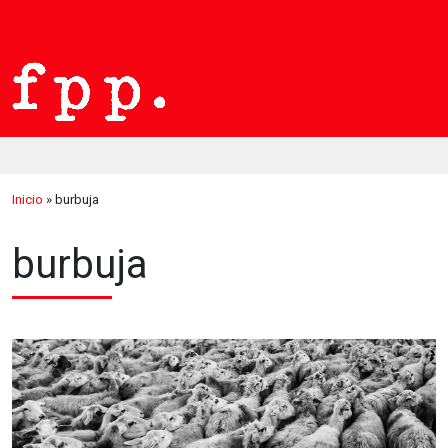
Inicio
»
burbuja
burbuja