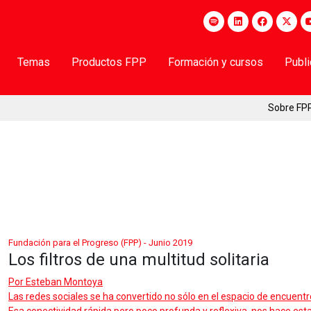
Temas
Productos FPP
Formación y cursos
Publ
Sobre FP
Fundación para el Progreso (FPP) - Junio 2019
Los filtros de una multitud solitaria
Por
Esteban Montoya
Las redes sociales se ha convertido no sólo en el espacio de encuentr