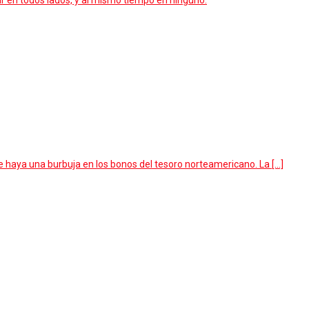
ar en todos lados, y al mismo tiempo en ninguno.
haya una burbuja en los bonos del tesoro norteamericano. La […]