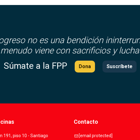
rogreso no es una bendición ininterru
 menudo viene con sacrificios y lucha
Súmate a la FPP
Dona
Suscríbete
icinas
Contacto
mail
 191, piso 10 - Santiago
[email protected]