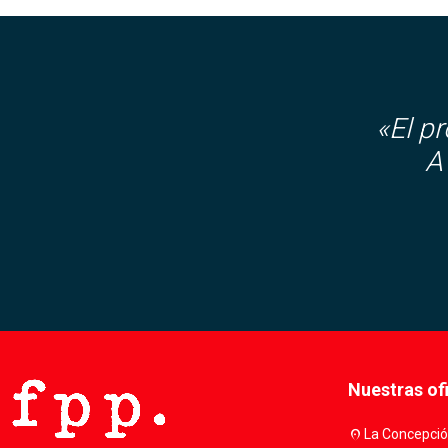
«El p
A
Nuestras of
location_on
La Concepción