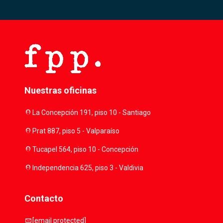
Nuestras oficinas
location_on
La Concepción 191, piso 10 - Santiago
location_on
Prat 887, piso 5 - Valparaíso
location_on
Tucapel 564, piso 10 - Concepción
location_on
Independencia 625, piso 3 - Valdivia
Contacto
mail
[email protected]