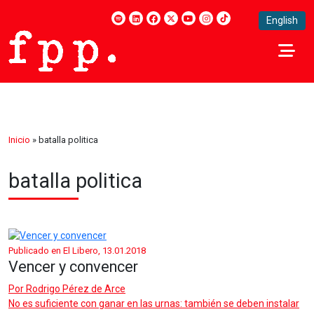
English
Inicio
»
batalla politica
batalla politica
Publicado en El Libero, 13.01.2018
Vencer y convencer
Por
Rodrigo Pérez de Arce
No es suficiente con ganar en las urnas: también se deben instalar