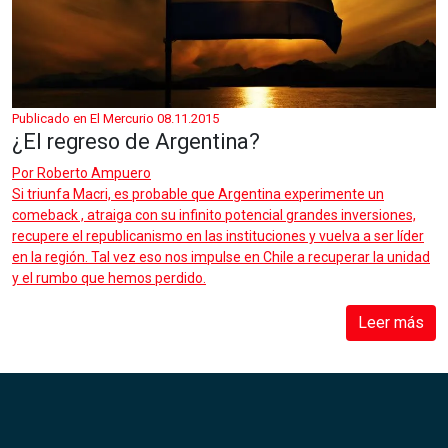
Publicado en El Mercurio 08.11.2015
¿El regreso de Argentina?
Por
Roberto Ampuero
Si triunfa Macri, es probable que Argentina experimente un
comeback , atraiga con su infinito potencial grandes inversiones,
recupere el republicanismo en las instituciones y vuelva a ser líder
en la región. Tal vez eso nos impulse en Chile a recuperar la unidad
y el rumbo que hemos perdido.
Leer más