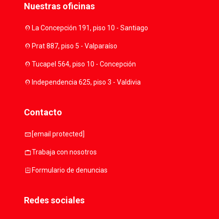
Nuestras oficinas
location_on
La Concepción 191, piso 10 - Santiago
location_on
Prat 887, piso 5 - Valparaíso
location_on
Tucapel 564, piso 10 - Concepción
location_on
Independencia 625, piso 3 - Valdivia
Contacto
mail
[email protected]
work
Trabaja con nosotros
assignment
Formulario de denuncias
Redes sociales