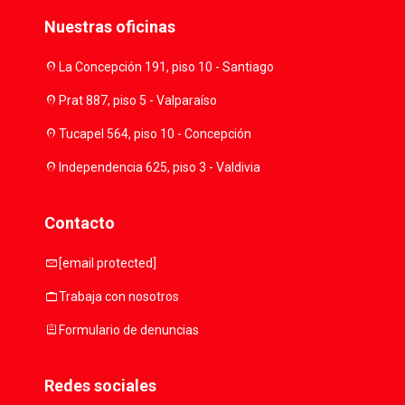
Nuestras oficinas
location_on
La Concepción 191, piso 10 - Santiago
location_on
Prat 887, piso 5 - Valparaíso
location_on
Tucapel 564, piso 10 - Concepción
location_on
Independencia 625, piso 3 - Valdivia
Contacto
mail
[email protected]
work
Trabaja con nosotros
assignment
Formulario de denuncias
Redes sociales