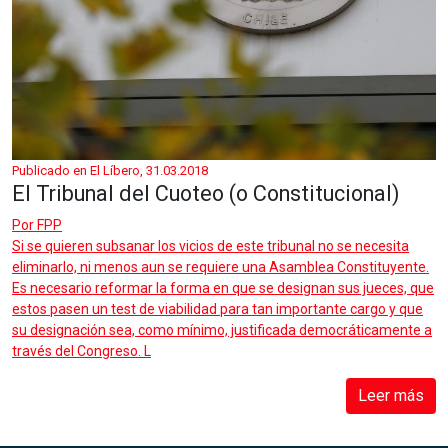
Publicado en El Líbero, 31.03.2018
El Tribunal del Cuoteo (o Constitucional)
Por
FPP
Si se quieren subsanar los vicios de este tribunal no se necesita
eliminarlo, ni menos aun se requiere una Asamblea Constituyente.
Es necesario reformar la forma en que se designan sus jueces, que
estos pasen un test de viabilidad para tan importante cargo y que
su designación sea, como mínimo, justificada democráticamente a
través del Congreso. L
Leer más