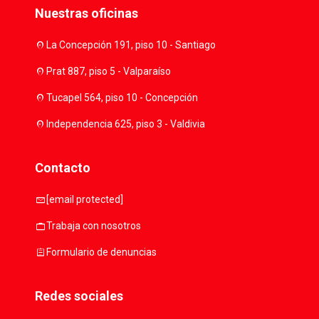
Nuestras oficinas
location_on
La Concepción 191, piso 10 - Santiago
location_on
Prat 887, piso 5 - Valparaíso
location_on
Tucapel 564, piso 10 - Concepción
location_on
Independencia 625, piso 3 - Valdivia
Contacto
mail
[email protected]
work
Trabaja con nosotros
assignment
Formulario de denuncias
Redes sociales