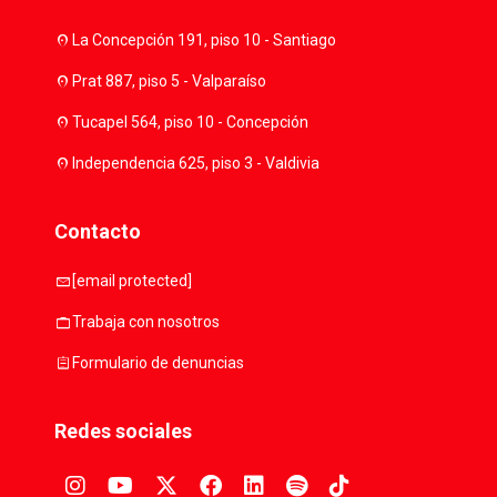
location_on
La Concepción 191, piso 10 - Santiago
location_on
Prat 887, piso 5 - Valparaíso
location_on
Tucapel 564, piso 10 - Concepción
location_on
Independencia 625, piso 3 - Valdivia
Contacto
mail
[email protected]
work
Trabaja con nosotros
assignment
Formulario de denuncias
Redes sociales