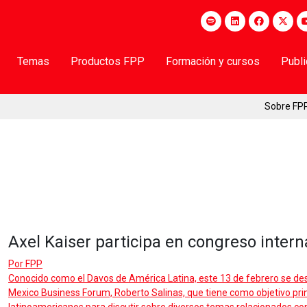
Temas
Productos FPP
Formación y cursos
Publ
Sobre FP
Axel Kaiser participa en congreso inter
Por
FPP
Conocido como el Davos de América Latina, este 13 de febrero se desa
Mexico Business Forum, Roberto Salinas, que tiene como objetivo prin