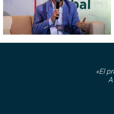
«El p
A