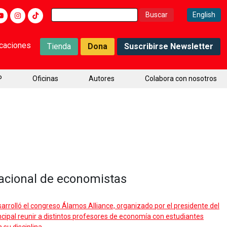
Buscar:
English
icaciones
Tienda
Dona
Suscribirse Newsletter
P
Oficinas
Autores
Colabora con nosotros
nacional de economistas
rrolló el congreso Álamos Alliance, organizado por el presidente del
cipal reunir a distintos profesores de economía con estudiantes