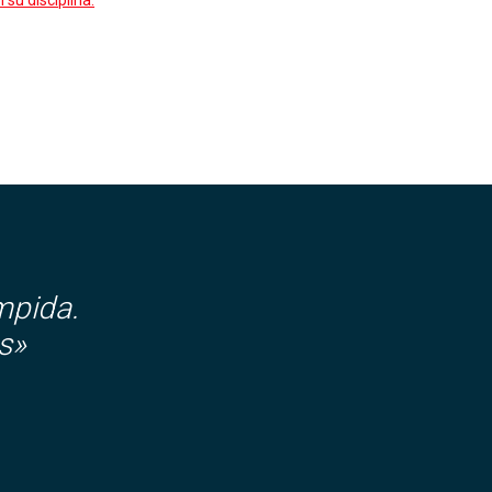
su disciplina.
mpida.
s»