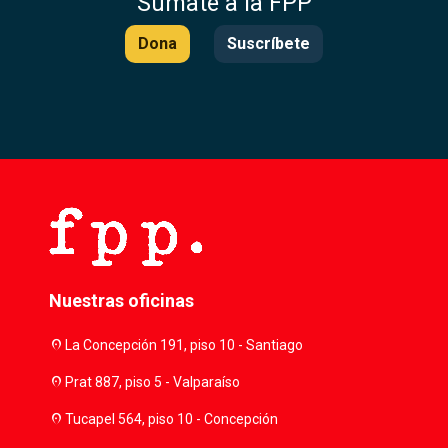
Súmate a la FPP
Dona
Suscríbete
Nuestras oficinas
location_on
La Concepción 191, piso 10 - Santiago
location_on
Prat 887, piso 5 - Valparaíso
location_on
Tucapel 564, piso 10 - Concepción