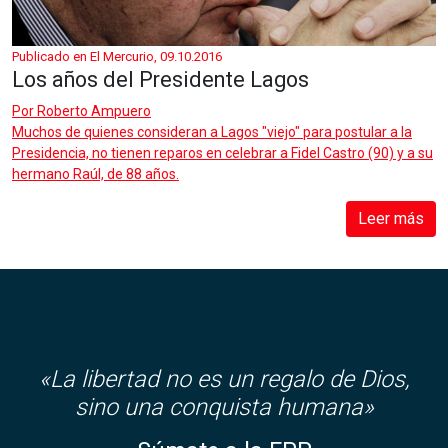
Publicado en El Mercurio, 09.10.2016
Los años del Presidente Lagos
Por
Roberto Ampuero
Muchos de quienes consideran a Lagos "viejo" para postular a la
Presidencia, no tienen reparos en celebrar a Fidel Castro (90) y a su
hermano Raúl, de 88 años.
Leer más
«
La libertad no es un regalo de Dios,
sino una conquista humana»