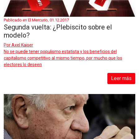
Publicado en El Mercurio, 01.12.2017
Segunda vuelta: ¿Plebiscito sobre el
modelo?
Por
Axel Kaiser
No se puede tener populismo estatista y los beneficios del
capitalismo competitivo al mismo tiempo, por mucho que los
electores lo deseen
Leer más