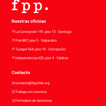
Nuestras oficinas
location_on
La Concepción 191, piso 10 - Santiago
location_on
Prat 887, piso 5 - Valparaíso
location_on
Tucapel 564, piso 10 - Concepción
location_on
Independencia 625, piso 3 - Valdivia
Contacto
mail
contacto@fppchile.org
work
Trabaja con nosotros
assignment
Formulario de denuncias