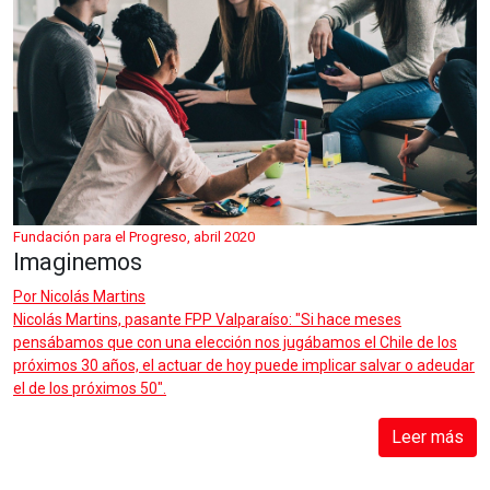
Fundación para el Progreso, abril 2020
Imaginemos
Por
Nicolás Martins
Nicolás Martins, pasante FPP Valparaíso: "Si hace meses
pensábamos que con una elección nos jugábamos el Chile de los
próximos 30 años, el actuar de hoy puede implicar salvar o adeudar
el de los próximos 50".
Leer más