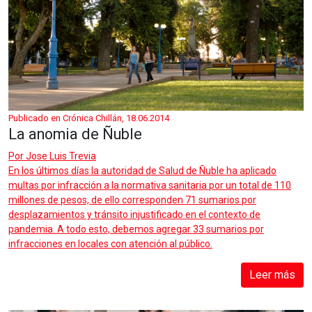
Publicado en Crónica Chillán, 18.06.2014
La anomia de Ñuble
Por
Jose Luis Trevia
En los últimos días la autoridad de Salud de Ñuble ha aplicado
multas por infracción a la normativa sanitaria por un total de 110
millones de pesos, de ello corresponden 71 sumarios por
desplazamientos y tránsito injustificado en el contexto de
pandemia. A todo esto, debemos agregar 33 sumarios por
infracciones en locales con atención al público.
Leer más