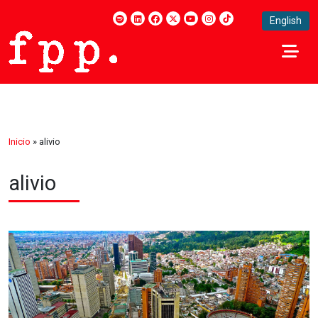
English
Inicio
»
alivio
alivio