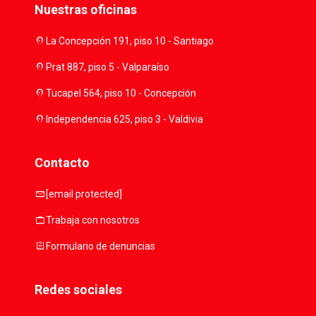
Nuestras oficinas
location_on
La Concepción 191, piso 10 - Santiago
location_on
Prat 887, piso 5 - Valparaíso
location_on
Tucapel 564, piso 10 - Concepción
location_on
Independencia 625, piso 3 - Valdivia
Contacto
mail
[email protected]
work
Trabaja con nosotros
assignment
Formulario de denuncias
Redes sociales