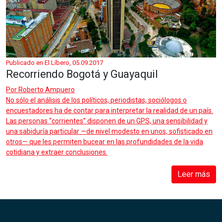
Publicado en El Líbero, 05.09.2017
Recorriendo Bogotá y Guayaquil
Por
Roberto Ampuero
No sólo el análisis de los políticos, periodistas, sociólogos o
encuestadores ha de contar para interpretar la realidad de un país.
Las personas “corrientes” disponen de un GPS, una sensibilidad y
una sabiduría particular —de nivel modesto en unos, sofisticado en
otros— que les permiten bucear en las profundidades de la vida
cotidiana y extraer conclusiones.
Leer más