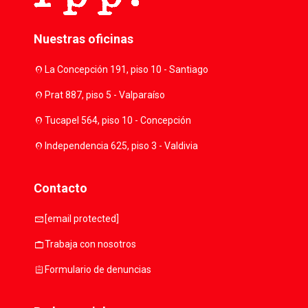
Nuestras oficinas
location_on
La Concepción 191, piso 10 - Santiago
location_on
Prat 887, piso 5 - Valparaíso
location_on
Tucapel 564, piso 10 - Concepción
location_on
Independencia 625, piso 3 - Valdivia
Contacto
mail
[email protected]
work
Trabaja con nosotros
assignment
Formulario de denuncias