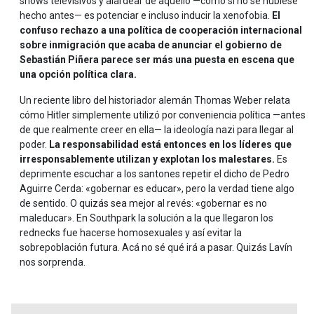
shows televisivos y alardear de aquello —como si no se hubiese
hecho antes— es potenciar e incluso inducir la xenofobia.
El
confuso rechazo a una política de cooperación internacional
sobre inmigración que acaba de anunciar el gobierno de
Sebastián Piñera parece ser más una puesta en escena que
una opción política clara.
Un reciente libro del historiador alemán Thomas Weber relata
cómo Hitler simplemente utilizó por conveniencia política —antes
de que realmente creer en ella— la ideología nazi para llegar al
poder.
La responsabilidad está entonces en los líderes que
irresponsablemente utilizan y explotan los malestares.
Es
deprimente escuchar a los santones repetir el dicho de Pedro
Aguirre Cerda: «gobernar es educar», pero la verdad tiene algo
de sentido. O quizás sea mejor al revés: «gobernar es no
maleducar». En Southpark la solución a la que llegaron los
rednecks fue hacerse homosexuales y así evitar la
sobrepoblación futura. Acá no sé qué irá a pasar. Quizás Lavín
nos sorprenda.