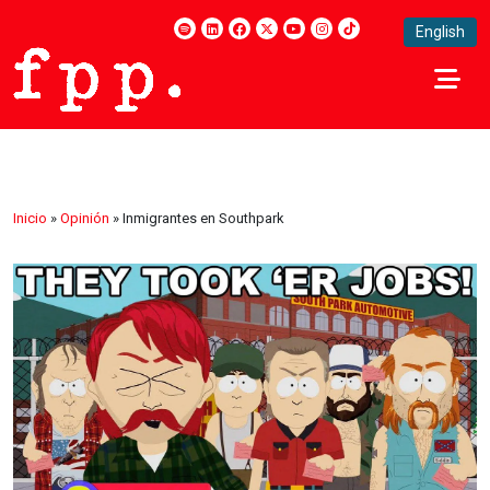
English
Inicio
»
Opinión
»
Inmigrantes en Southpark