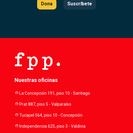
Dona
Suscríbete
Nuestras oficinas
location_on
La Concepción 191, piso 10 - Santiago
location_on
Prat 887, piso 5 - Valparaíso
location_on
Tucapel 564, piso 10 - Concepción
location_on
Independencia 625, piso 3 - Valdivia