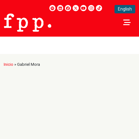
English
Inicio
»
Gabriel Mora