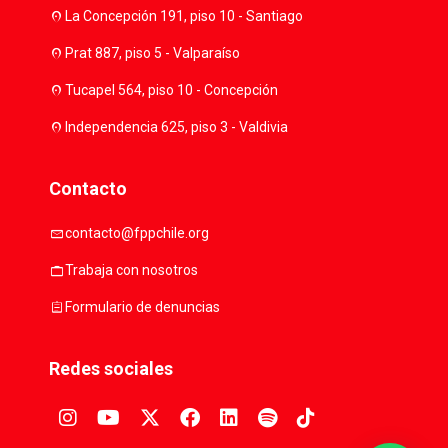
location_on
La Concepción 191, piso 10 - Santiago
location_on
Prat 887, piso 5 - Valparaíso
location_on
Tucapel 564, piso 10 - Concepción
location_on
Independencia 625, piso 3 - Valdivia
Contacto
mail
contacto@fppchile.org
work
Trabaja con nosotros
assignment
Formulario de denuncias
Redes sociales