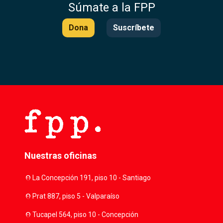
Súmate a la FPP
Dona
Suscríbete
Nuestras oficinas
location_on
La Concepción 191, piso 10 - Santiago
location_on
Prat 887, piso 5 - Valparaíso
location_on
Tucapel 564, piso 10 - Concepción