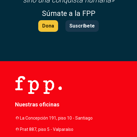
sino una conquista humana»
Súmate a la FPP
Dona
Suscríbete
Nuestras oficinas
location_on
La Concepción 191, piso 10 - Santiago
location_on
Prat 887, piso 5 - Valparaíso