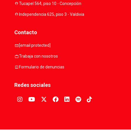
location_on
Tucapel 564, piso 10 - Concepción
location_on
Independencia 625, piso 3 - Valdivia
Contacto
mail
[email protected]
work
Trabaja con nosotros
assignment
Formulario de denuncias
Redes sociales