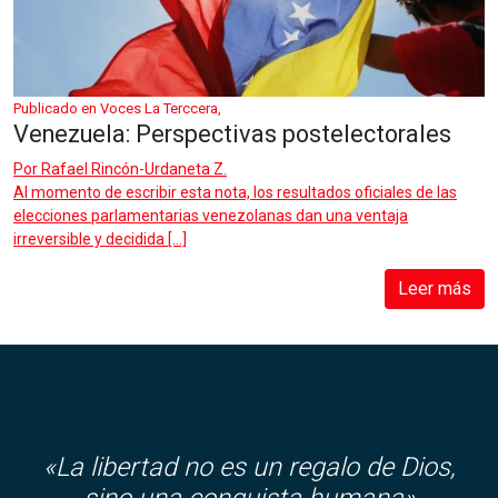
Publicado en Voces La Terccera,
Venezuela: Perspectivas postelectorales
Por
Rafael Rincón-Urdaneta Z.
Al momento de escribir esta nota, los resultados oficiales de las
elecciones parlamentarias venezolanas dan una ventaja
irreversible y decidida […]
Leer más
«
La libertad no es un regalo de Dios,