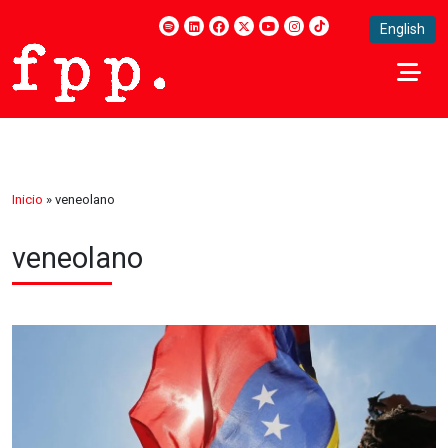
English
Inicio
»
veneolano
veneolano