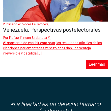
Publicado en Voces La Terccera,
Venezuela: Perspectivas postelectorales
Por
Rafael Rincón-Urdaneta Z.
Al momento de escribir esta nota, los resultados oficiales de las
elecciones parlamentarias venezolanas dan una ventaja
irreversible y decidida […]
Leer más
«La libertad es un derecho humano