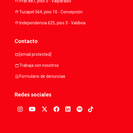
location_on
Prat 887, piso 5 - Valparaíso
location_on
Tucapel 564, piso 10 - Concepción
location_on
Independencia 625, piso 3 - Valdivia
Contacto
mail
[email protected]
work
Trabaja con nosotros
assignment
Formulario de denuncias
Redes sociales