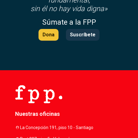
fundamental,
sin él no hay vida digna»
Súmate a la FPP
Dona
Suscríbete
Nuestras oficinas
location_on
La Concepción 191, piso 10 - Santiago