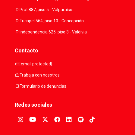
location_on
Prat 887, piso 5 - Valparaíso
location_on
Tucapel 564, piso 10 - Concepción
location_on
Independencia 625, piso 3 - Valdivia
Contacto
mail
[email protected]
work
Trabaja con nosotros
assignment
Formulario de denuncias
Redes sociales