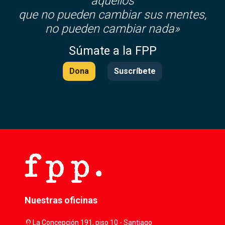
aquellos
que no pueden cambiar sus mentes,
no pueden cambiar nada»
Súmate a la FPP
Dona
Suscríbete
Nuestras oficinas
location_on
La Concepción 191, piso 10 - Santiago