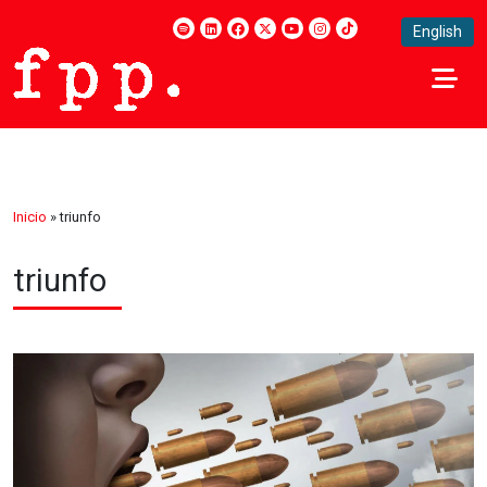
English
Inicio
»
triunfo
triunfo