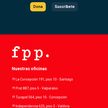
Dona
Suscríbete
Nuestras oficinas
location_on
La Concepción 191, piso 10 - Santiago
location_on
Prat 887, piso 5 - Valparaíso
location_on
Tucapel 564, piso 10 - Concepción
location_on
Independencia 625, piso 3 - Valdivia