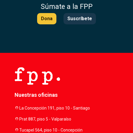
Súmate a la FPP
Dona
Suscríbete
Nuestras oficinas
location_on
La Concepción 191, piso 10 - Santiago
location_on
Prat 887, piso 5 - Valparaíso
location_on
Tucapel 564, piso 10 - Concepción