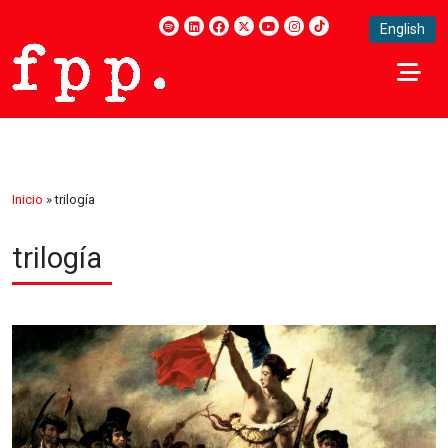
English
Inicio
»
trilogía
trilogía