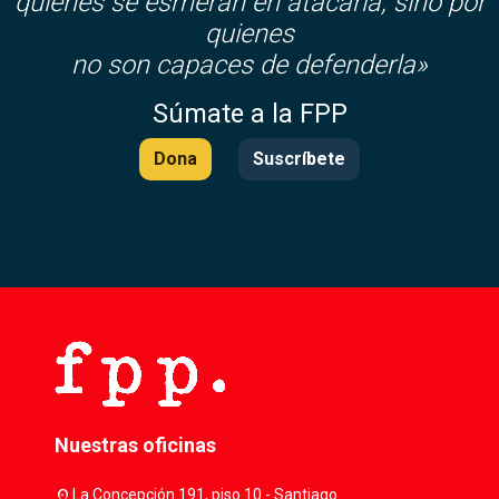
quienes se esmeran en atacarla, sino por
quienes
no son capaces de defenderla»
Súmate a la FPP
Dona
Suscríbete
Nuestras oficinas
location_on
La Concepción 191, piso 10 - Santiago