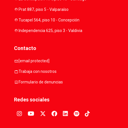
location_on
Prat 887, piso 5 - Valparaíso
location_on
Tucapel 564, piso 10 - Concepción
location_on
Independencia 625, piso 3 - Valdivia
Contacto
mail
[email protected]
work
Trabaja con nosotros
assignment
Formulario de denuncias
Redes sociales