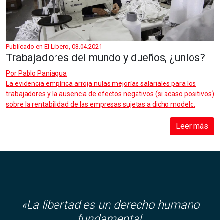
Publicado en El Líbero, 03.04.2021
Trabajadores del mundo y dueños, ¿uníos?
Por
Pablo Paniagua
La evidencia empírica arroja nulas mejorías salariales para los
trabajadores y la ausencia de efectos negativos (si acaso positivos)
sobre la rentabilidad de las empresas sujetas a dicho modelo.
Leer más
«La libertad es un derecho humano
fundamental,