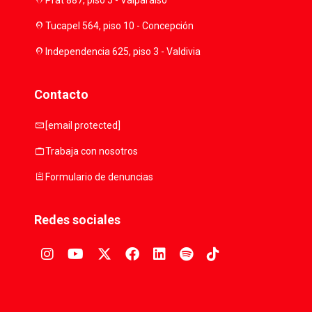
location_on
location_on
Tucapel 564, piso 10 - Concepción
location_on
Independencia 625, piso 3 - Valdivia
Contacto
mail
[email protected]
work
Trabaja con nosotros
assignment
Formulario de denuncias
Redes sociales