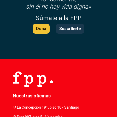
sin él no hay vida digna»
Súmate a la FPP
Dona
Suscríbete
Nuestras oficinas
location_on
La Concepción 191, piso 10 - Santiago
Prat 887, piso 5 - Valparaíso