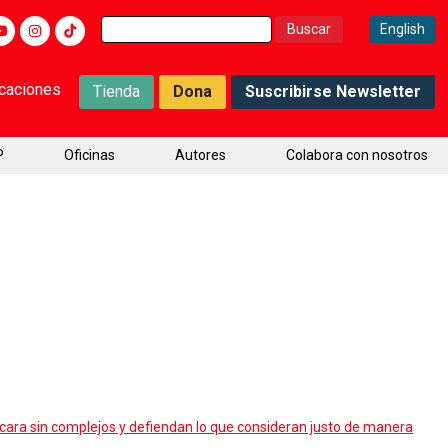
Buscar:
English
icaciones
Tienda
Dona
Suscribirse Newsletter
P
Oficinas
Autores
Colabora con nosotros
a cara sin complejos y defiendan lo que consideran justo de manera