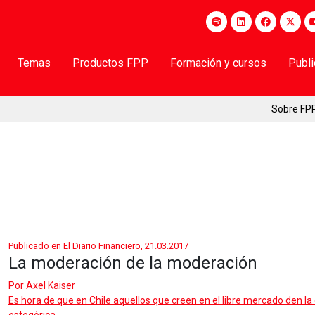
Temas
Productos FPP
Formación y cursos
Publ
Sobre FP
Publicado en El Diario Financiero, 21.03.2017
La moderación de la moderación
Por
Axel Kaiser
Es hora de que en Chile aquellos que creen en el libre mercado den l