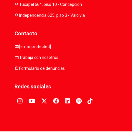
location_on
Tucapel 564, piso 10 - Concepción
location_on
Independencia 625, piso 3 - Valdivia
Contacto
mail
[email protected]
work
Trabaja con nosotros
assignment
Formulario de denuncias
Redes sociales