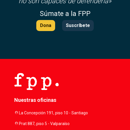
no son capaces de defenderla»
Súmate a la FPP
Dona
Suscríbete
Nuestras oficinas
location_on
La Concepción 191, piso 10 - Santiago
location_on
Prat 887, piso 5 - Valparaíso