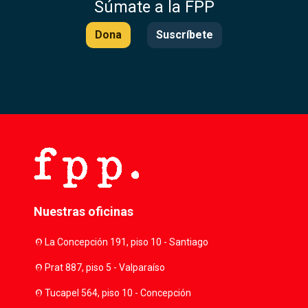
Súmate a la FPP
Dona
Suscríbete
Nuestras oficinas
location_on
La Concepción 191, piso 10 - Santiago
location_on
Prat 887, piso 5 - Valparaíso
location_on
Tucapel 564, piso 10 - Concepción