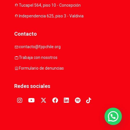
location_on
Tucapel 564, piso 10 - Concepción
location_on
Independencia 625, piso 3 - Valdivia
Contacto
mail
contacto@fppchile.org
work
Trabaja con nosotros
assignment
Formulario de denuncias
Redes sociales