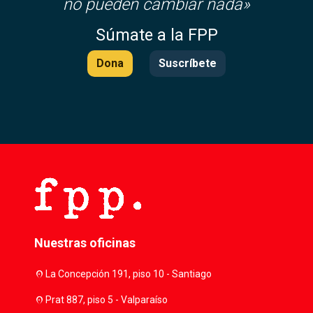
no pueden cambiar nada»
Súmate a la FPP
Dona
Suscríbete
Nuestras oficinas
location_on
La Concepción 191, piso 10 - Santiago
location_on
Prat 887, piso 5 - Valparaíso