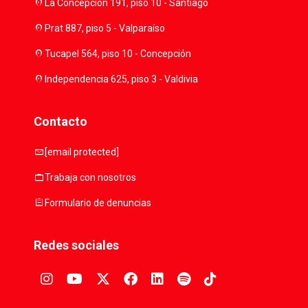
location_on
La Concepción 191, piso 10 - Santiago
location_on
Prat 887, piso 5 - Valparaíso
location_on
Tucapel 564, piso 10 - Concepción
location_on
Independencia 625, piso 3 - Valdivia
Contacto
mail
[email protected]
work
Trabaja con nosotros
assignment
Formulario de denuncias
Redes sociales