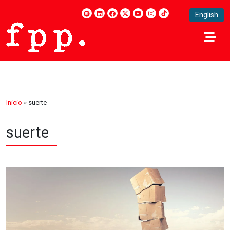
English
Inicio
»
suerte
suerte