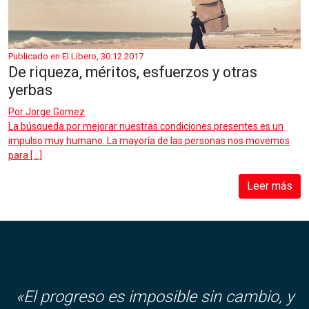
Publicado en El Libero, 30.12.2017
De riqueza, méritos, esfuerzos y otras
yerbas
Por
Jorge Gomez
La búsqueda por mejorar nuestras condiciones presentes es un
impulso muy humano. La mayoría de las personas nos movemos
para […]
Leer más
«El progreso es imposible sin cambio, y