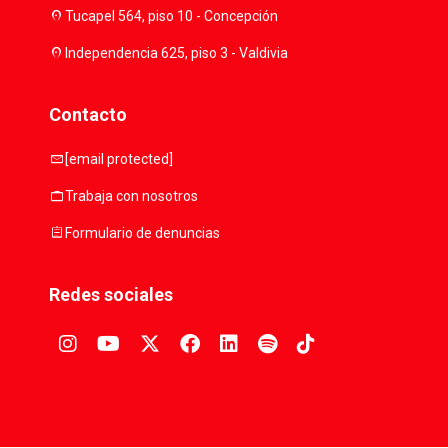
location_on
Tucapel 564, piso 10 - Concepción
location_on
Independencia 625, piso 3 - Valdivia
Contacto
mail
[email protected]
work
Trabaja con nosotros
assignment
Formulario de denuncias
Redes sociales