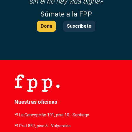
sin él no hay vida digna»
Súmate a la FPP
Dona
Suscríbete
Nuestras oficinas
location_on
La Concepción 191, piso 10 - Santiago
location_on
Prat 887, piso 5 - Valparaíso