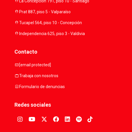
location_on
La Concepción 191, piso 10 - Santiago
location_on
Prat 887, piso 5 - Valparaíso
location_on
Tucapel 564, piso 10 - Concepción
location_on
Independencia 625, piso 3 - Valdivia
Contacto
mail
[email protected]
work
Trabaja con nosotros
assignment
Formulario de denuncias
Redes sociales