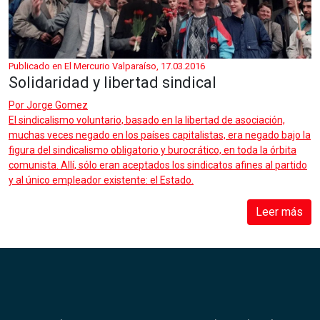
Publicado en El Mercurio Valparaíso, 17.03.2016
Solidaridad y libertad sindical
Por
Jorge Gomez
El sindicalismo voluntario, basado en la libertad de asociación,
muchas veces negado en los países capitalistas, era negado bajo la
figura del sindicalismo obligatorio y burocrático, en toda la órbita
comunista. Allí, sólo eran aceptados los sindicatos afines al partido
y al único empleador existente: el Estado.
Leer más