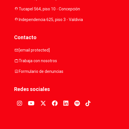
location_on
Tucapel 564, piso 10 - Concepción
location_on
Independencia 625, piso 3 - Valdivia
Contacto
mail
[email protected]
work
Trabaja con nosotros
assignment
Formulario de denuncias
Redes sociales