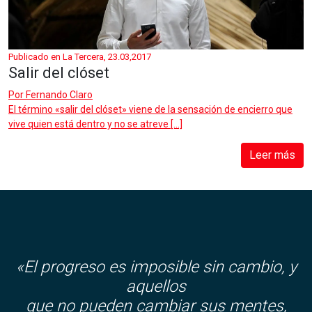
Publicado en La Tercera, 23.03,2017
Salir del clóset
Por
Fernando Claro
El término «salir del clóset» viene de la sensación de encierro que
vive quien está dentro y no se atreve […]
Leer más
«El progreso es imposible sin cambio, y
aquellos
que no pueden cambiar sus mentes,