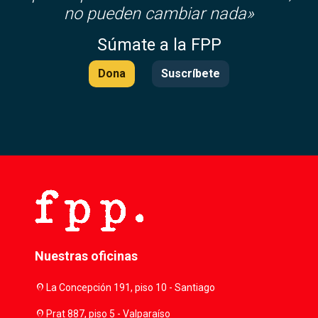
no pueden cambiar nada»
Súmate a la FPP
Dona
Suscríbete
Nuestras oficinas
location_on
La Concepción 191, piso 10 - Santiago
location_on
Prat 887, piso 5 - Valparaíso