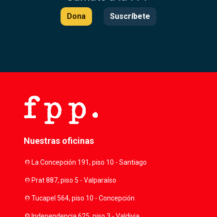
Dona
Suscríbete
Nuestras oficinas
location_on
La Concepción 191, piso 10 - Santiago
location_on
Prat 887, piso 5 - Valparaíso
location_on
Tucapel 564, piso 10 - Concepción
location_on
Independencia 625, piso 3 - Valdivia