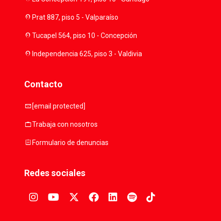
location_on
Prat 887, piso 5 - Valparaíso
location_on
Tucapel 564, piso 10 - Concepción
location_on
Independencia 625, piso 3 - Valdivia
Contacto
mail
[email protected]
work
Trabaja con nosotros
assignment
Formulario de denuncias
Redes sociales