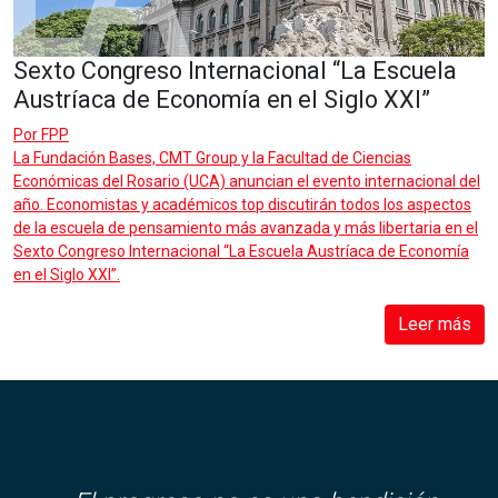
Sexto Congreso Internacional “La Escuela
Austríaca de Economía en el Siglo XXI”
Por
FPP
La Fundación Bases, CMT Group y la Facultad de Ciencias
Económicas del Rosario (UCA) anuncian el evento internacional del
año. Economistas y académicos top discutirán todos los aspectos
de la escuela de pensamiento más avanzada y más libertaria en el
Sexto Congreso Internacional “La Escuela Austríaca de Economía
en el Siglo XXI”.
Leer más