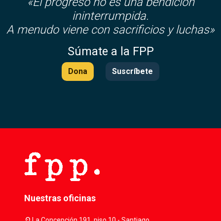
«El progreso no es una bendición
ininterrumpida.
A menudo viene con sacrificios y luchas»
Súmate a la FPP
Dona
Suscríbete
Nuestras oficinas
location_on
La Concepción 191, piso 10 - Santiago