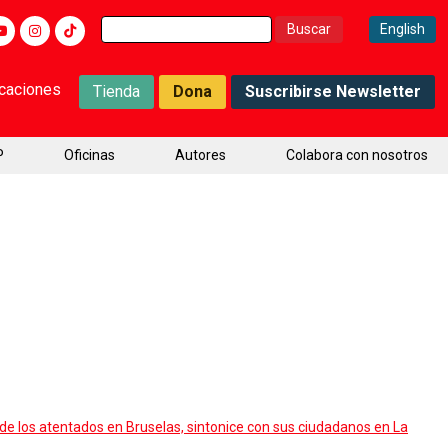
Buscar:
English
icaciones
Tienda
Dona
Suscribirse Newsletter
P
Oficinas
Autores
Colabora con nosotros
 de los atentados en Bruselas, sintonice con sus ciudadanos en La