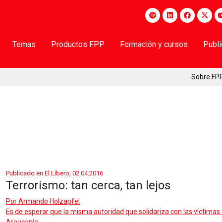
Temas
Productos FPP
Formación y cursos
Publ
Sobre FP
Publicado en El Líbero, 02.04.2016
Terrorismo: tan cerca, tan lejos
Por
Armando Holzapfel
Es de esperar que la misma autoridad que solidariza con las víctimas