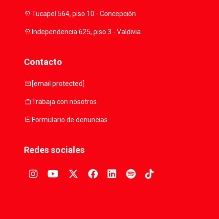
location_on
Tucapel 564, piso 10 - Concepción
location_on
Independencia 625, piso 3 - Valdivia
Contacto
mail
[email protected]
work
Trabaja con nosotros
assignment
Formulario de denuncias
Redes sociales