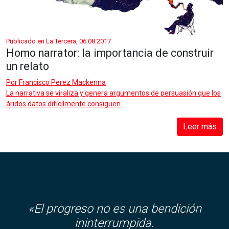
Publicado en La Tercera, 06.08.2017
Homo narrator: la importancia de construir
un relato
Por
Francisco Perez Mackenna
La narrativa se viraliza y genera argumentos de persuasión que los
áridos datos difícilmente consiguen.
Leer más
«El progreso no es una bendición
ininterrumpida.