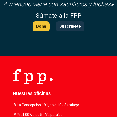
A menudo viene con sacrificios y luchas»
Súmate a la FPP
Dona
Suscríbete
Nuestras oficinas
location_on
La Concepción 191, piso 10 - Santiago
location_on
Prat 887, piso 5 - Valparaíso