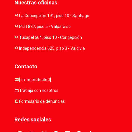
Nuestras oficinas
location_on
La Concepción 191, piso 10 - Santiago
location_on
Prat 887, piso 5 - Valparaíso
location_on
Tucapel 564, piso 10 - Concepción
location_on
Independencia 625, piso 3 - Valdivia
Contacto
mail
[email protected]
work
Trabaja con nosotros
assignment
Formulario de denuncias
Redes sociales