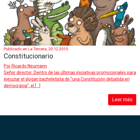
Publicado en La Tercera, 20.12.2015
Constitucionario
Por
Ricardo Neumann
Señor director: Dentro de las últimas iniciativas promocionales para
ejecutar el slogan bacheletista de “una Constitución debatida en
democracia”, el […]
Leer más