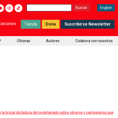
Buscar:
English
icaciones
Tienda
Dona
Suscribirse Newsletter
P
Oficinas
Autores
Colabora con nosotros
o la brutal dictadura del proletariado sobre obreros y campesinos que