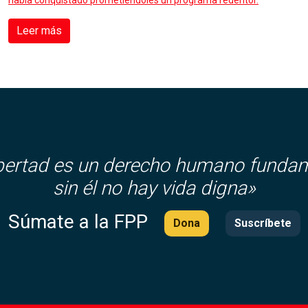
había conquistado prometiéndoles un programa redentor.
Leer más
ibertad es un derecho humano fundam
sin él no hay vida digna»
Súmate a la FPP
Dona
Suscríbete