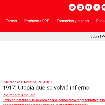
Temas
Productos FPP
Formación y cursos
Publ
Sobre FP
Publicado en El Mercurio, 09.04.2017
1917: Utopía que se volvió infierno
Por
Roberto Ampuero
Lenin no instaura ni la sombra de una democracia representativa, sin