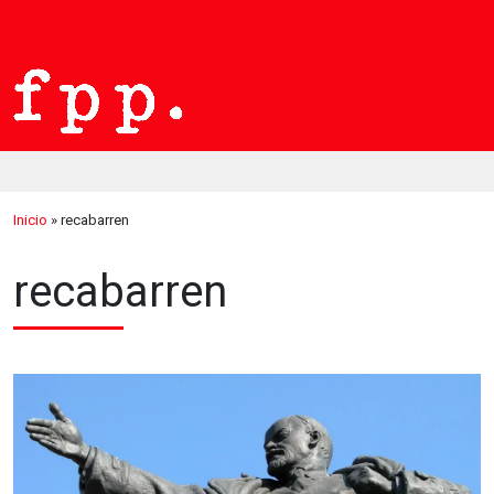
Inicio
»
recabarren
recabarren