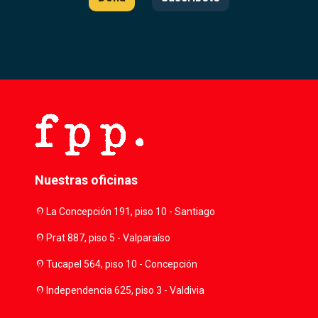
Nuestras oficinas
location_on
La Concepción 191, piso 10 - Santiago
location_on
Prat 887, piso 5 - Valparaíso
location_on
Tucapel 564, piso 10 - Concepción
location_on
Independencia 625, piso 3 - Valdivia