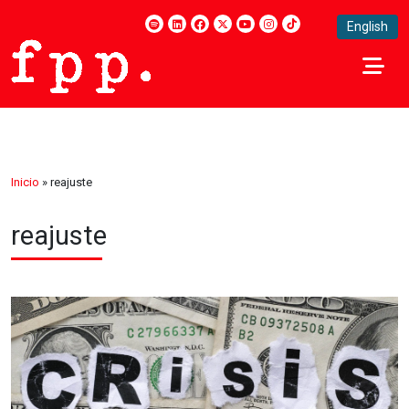
English
Inicio
»
reajuste
reajuste